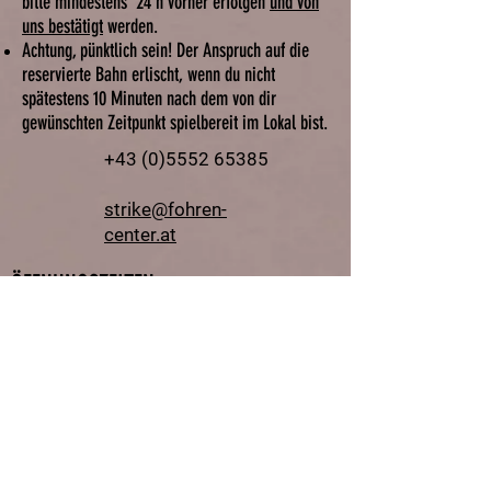
bitte mindestens 24 h vorher erfolgen
und von
uns bestätigt
werden.
Achtung, pünktlich sein! Der Anspruch auf die
reservierte Bahn erlischt, wenn du nicht
spätestens 10 Minuten nach dem von dir
gewünschten Zeitpunkt spielbereit im Lokal bist.
+43 (0)5552 65385
strike@fohren-
center.at
ÖFFNUNGSZEITEN
Restaurant-
Bowling-
Wochentag
Info
Bar
Lasertag
Montag
16:00
16:00
Dienstag
16:00
Ruhetag
Mi - Do
16:00
16:00
Freitag
11:00
13:00
Partybowling ab 20 Uhr