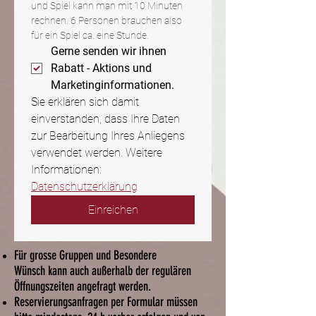
und Spiel kann man mit 10 Minuten 
rechnen. 6 Personen brauchen also 
für ein Spiel ca. eine Stunde.
Gerne senden wir ihnen 
Rabatt - Aktions und 
Marketinginformationen.
Sie erklären sich damit 
einverstanden, dass Ihre Daten 
zur Bearbeitung Ihres Anliegens 
verwendet werden. Weitere 
Informationen: 
Datenschutzerklärung
Einreichen
Für grosse Gruppen und Besondere
Wünsch kann auch außerhalb der regulären
Öffnungszeiten angefragt werden.
Reservierungsanfragen per Formular müssen