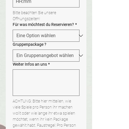
:
Bitte beachten Sie unsere 
Öffnungszeiten!
Für was möchtest du Reservieren?
*
Gruppenpackage ?
Weiter Infos an uns
*
ACHTUNG: Bitte hier mitteilen, wie 
viele Spiele pro Person ihr machen 
wollt oder wie lange ihr etwa spielen 
möchtet, wenn ihr kein Package 
gewählt habt. Faustregel: Pro Person 