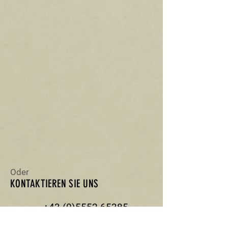
Oder
KONTAKTIEREN SIE UNS
+43 (0)5552 65385
Werdenbergerstraße 53