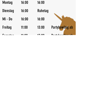
Montag
16:00
16:00
Dienstag
16:00
Ruhetag
Mi - Do
16:00
16:00
Freitag
11:00
13:00
Partybowling ab 20 Uhr
Samstag
11:00
13:00
Partybowling ab 20 Uhr | Kids Diskobowl
Sonntag
11:00
13:00
Flatrate Bowling ab 19 Uhr | Schweins 
Feiertage
11:00
13:00
Folge Uns
© 2025 by
Wilfinger
.
Impressum &
Datenschutzerklärung
Trend Gastro Bowl Betriebs Gmbh - Fohren Center
Werdenbergerstraße 53 A-6700 Bludenz