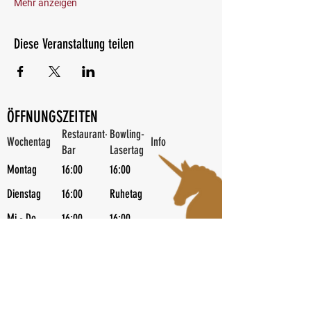
Mehr anzeigen
Diese Veranstaltung teilen
ÖFFNUNGSZEITEN
Restaurant-
Bowling-
Wochentag
Info
Bar
Lasertag
Montag
16:00
16:00
Dienstag
16:00
Ruhetag
Mi - Do
16:00
16:00
Freitag
11:00
13:00
Partybowling ab 20 Uhr
Samstag
11:00
13:00
Partybowling ab 20 Uhr | Kids Diskobowl
Sonntag
11:00
13:00
Flatrate Bowling ab 19 Uhr | Schweins 