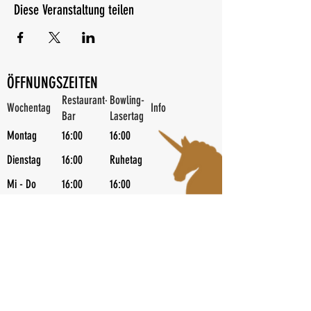
Diese Veranstaltung teilen
ÖFFNUNGSZEITEN
Restaurant-
Bowling-
Wochentag
Info
Bar
Lasertag
Montag
16:00
16:00
Dienstag
16:00
Ruhetag
Mi - Do
16:00
16:00
Freitag
11:00
13:00
Partybowling ab 20 Uhr
Samstag
11:00
13:00
Partybowling ab 20 Uhr | Kids Diskobowl
Sonntag
11:00
13:00
Flatrate Bowling ab 19 Uhr | Schweins 
Feiertage
11:00
13:00