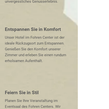
unvergessliches Genusserlebnis.
Entspannen Sie in Komfort
Unser Hotel im Fohren Center ist der
ideale Rückzugsort zum Entspannen.
Genießen Sie den Komfort unserer
Zimmer und erleben Sie einen rundum
erholsamen Aufenthalt.
Feiern Sie in Stil
Planen Sie Ihre Veranstaltung im
Eventsaal des Fohren Centers. Wir