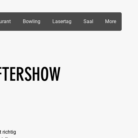
urant
Bowling
Lasertag
Saal
More
AFTERSHOW
 richtig