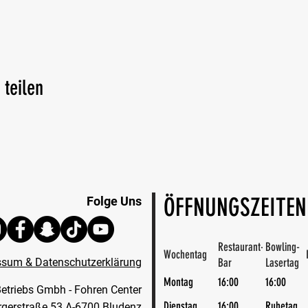
 teilen
ÖFFNUNGSZEITEN
Folge Uns
Restaurant-
Bowling-
Wochentag
Bar
Lasertag
ssum & Datenschutzerklärung
Montag
16:00
16:00
etriebs Gmbh - Fohren Center
Dienstag
16:00
Ruhetag
gerstraße 53 A-6700 Bludenz